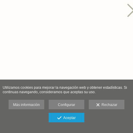
Utilizamos cookies para mejorar la navegación web y obtener estadísticas. Si
continuas navegando, consideramos que aceptas su uso.
Más información
Configurar
Rechazar
Aceptar