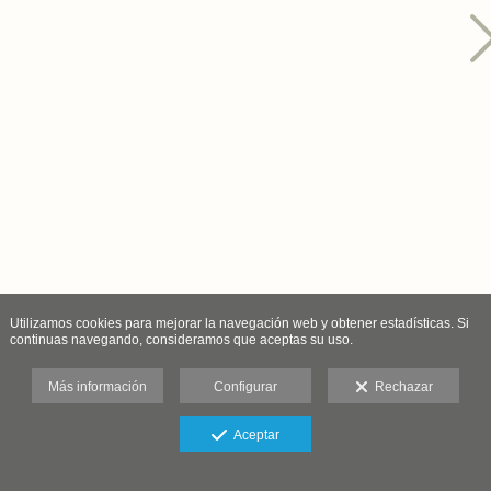
Utilizamos cookies para mejorar la navegación web y obtener estadísticas. Si
continuas navegando, consideramos que aceptas su uso.
Más información
Configurar
Rechazar
Aceptar