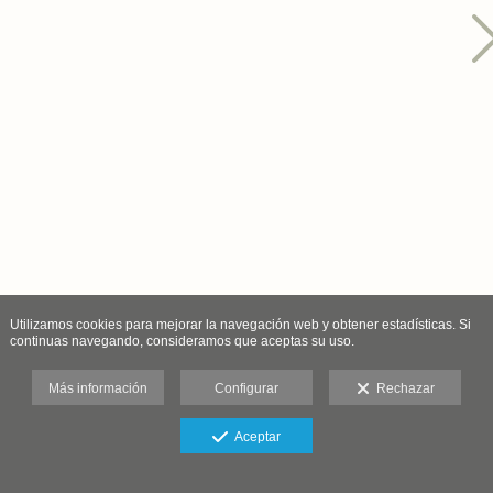
Utilizamos cookies para mejorar la navegación web y obtener estadísticas. Si
continuas navegando, consideramos que aceptas su uso.
Más información
Configurar
Rechazar
Aceptar